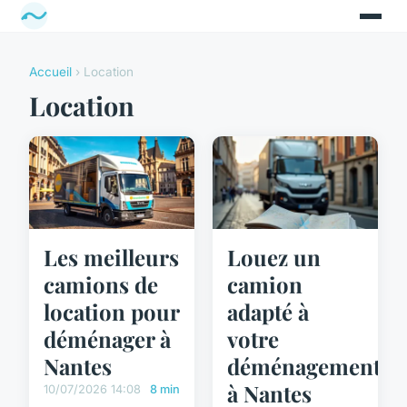
Accueil
› Location
Location
Les meilleurs
Louez un
camions de
camion
location pour
adapté à
déménager à
votre
Nantes
déménagement
à Nantes
10/07/2026 14:08
8 min