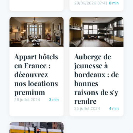
20/06/2026 07:41
8 min
Appart hôtels
Auberge de
en France :
jeunesse à
découvrez
bordeaux : de
nos locations
bonnes
premium
raisons de s'y
rendre
26 juillet 2024
3 min
25 juillet 2024
4 min